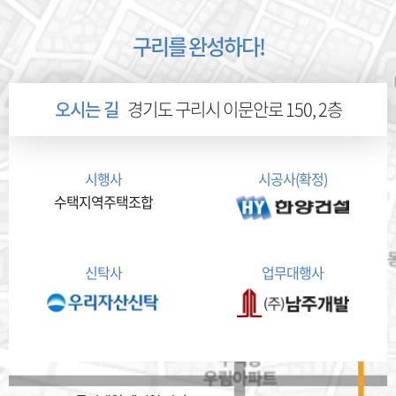
구리를 완성하다!
오시는 길
경기도 구리시 이문안로 150, 2층
시행사
시공사(확정)
수택지역주택조합
신탁사
업무대행사