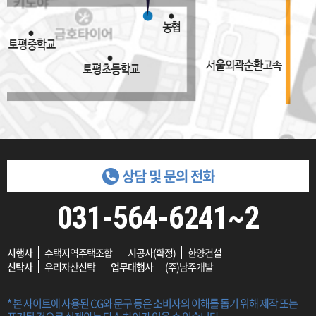
상담 및 문의 전화
031-564-6241~2
시행사
수택지역주택조합
시공사
(확정)
한양건설
신탁사
우리자산신탁
업무대행사
(주)남주개발
* 본 사이트에 사용된 CG와 문구 등은 소비자의 이해를 돕기 위해 제작 또는