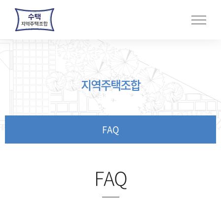
본
문
바
로
가
기
지역주택조합
FAQ
FAQ