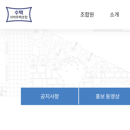
본
문
조합원
소개
바
로
가
기
공지사항
홍보 동영상