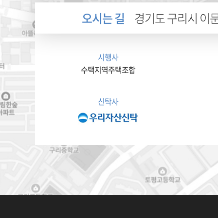
오시는 길
경기도 구리시 이문안
시행사
수택지역주택조합
신탁사