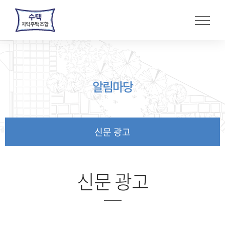
본
문
바
로
가
기
알림마당
신문 광고
신문 광고