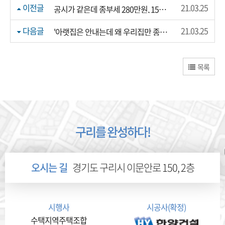
이전글
21.03.25
공시가 같은데 종부세 280만원, 1570만원,,,엇갈린 부부 공동소유 희비
다음글
21.03.25
'아랫집은 안내는데 왜 우리집만 종부세 내죠'
목록
구리를 완성하다!
오시는 길
경기도 구리시 이문안로 150, 2층
시행사
시공사(확정)
수택지역주택조합