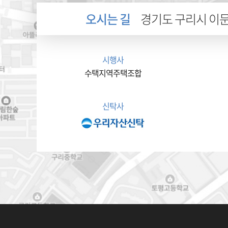
오시는 길
경기도 구리시 이문안
시행사
수택지역주택조합
신탁사