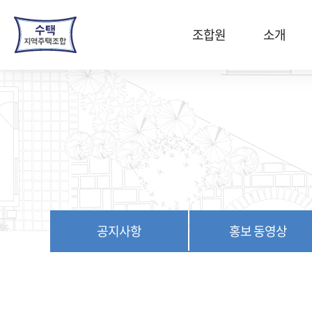
본
문
조합원
소개
바
로
가
기
공지사항
홍보 동영상