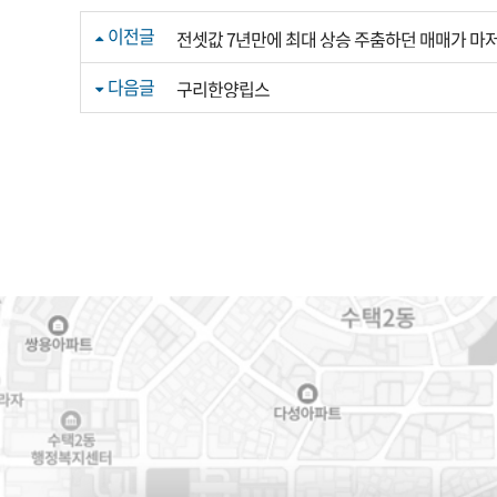
이전글
전셋값 7년만에 최대 상승 주춤하던 매매가 마
다음글
구리한양립스