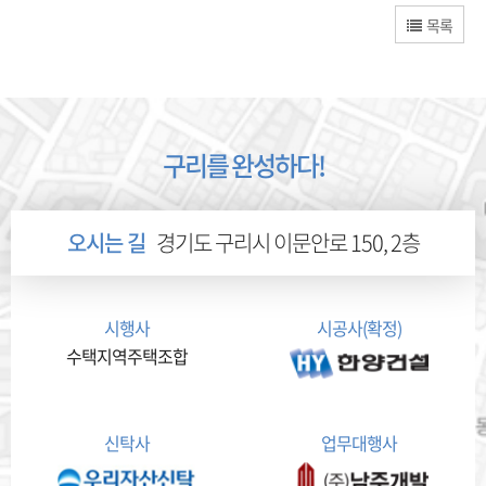
목록
구리를 완성하다!
오시는 길
경기도 구리시 이문안로 150, 2층
시행사
시공사(확정)
수택지역주택조합
신탁사
업무대행사