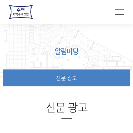
본
문
바
로
가
기
알림마당
신문 광고
신문 광고