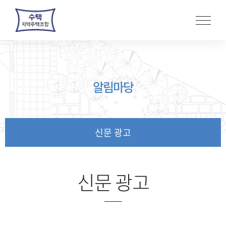
본
문
바
로
가
기
알림마당
신문 광고
신문 광고