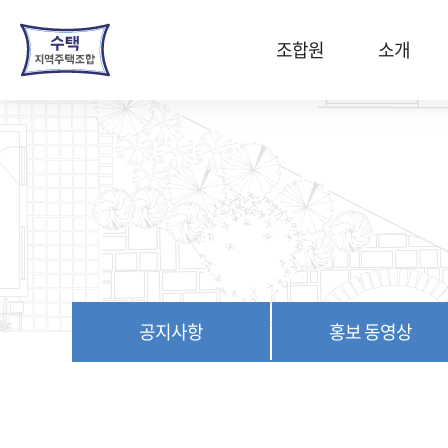
본
문
조합원
소개
바
로
가
기
공지사항
홍보 동영상