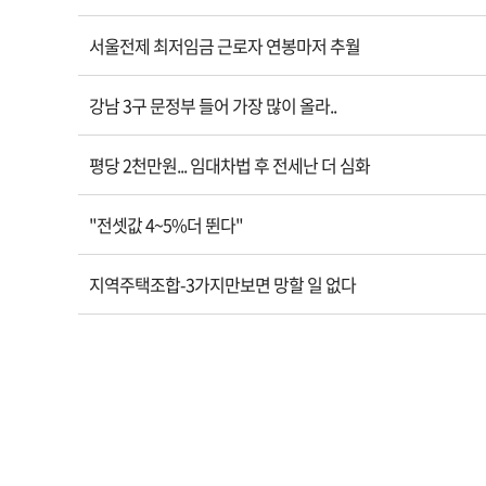
서울전제 최저임금 근로자 연봉마저 추월
강남 3구 문정부 들어 가장 많이 올라..
평당 2천만원... 임대차법 후 전세난 더 심화
"전셋값 4~5%더 뛴다"
지역주택조합-3가지만보면 망할 일 없다
맨끝