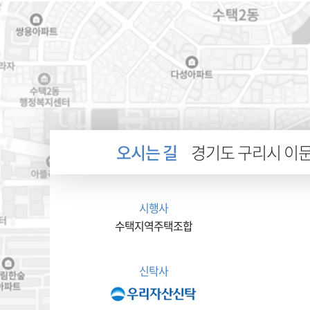
오시는 길
경기도 구리시 이문안
시행사
수택지역주택조합
신탁사