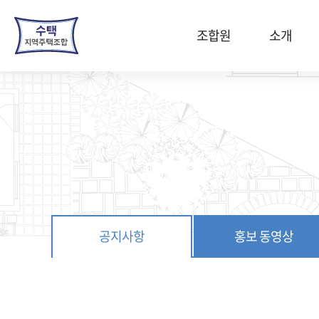
본
문
조합원
소개
바
로
가
기
공지사항
홍보 동영상