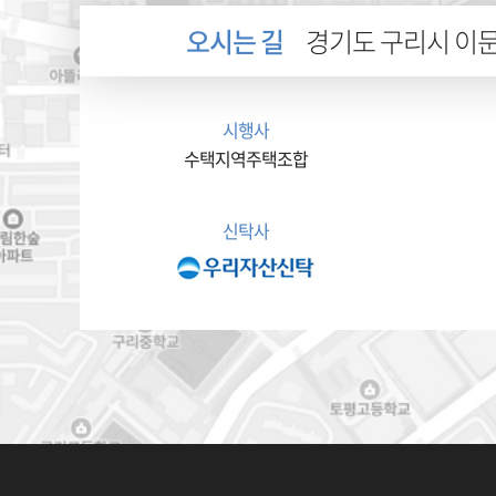
오시는 길
경기도 구리시 이문안
시행사
수택지역주택조합
신탁사