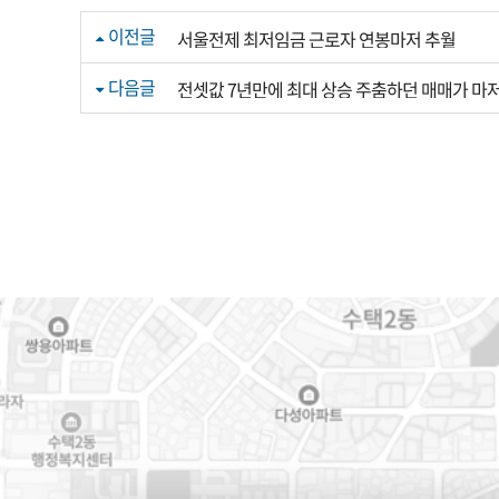
이전글
서울전제 최저임금 근로자 연봉마저 추월
다음글
전셋값 7년만에 최대 상승 주춤하던 매매가 마