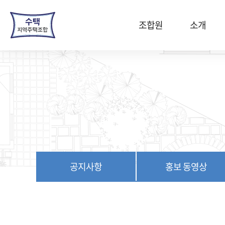
본
문
조합원
소개
바
로
가
기
공지사항
홍보 동영상