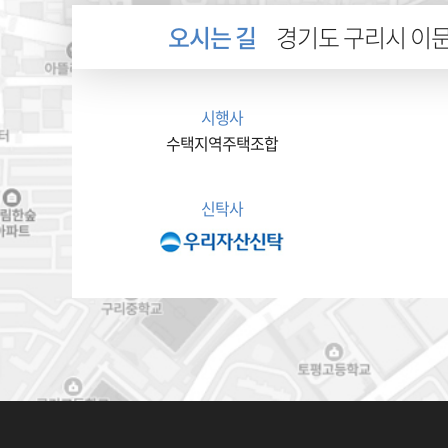
오시는 길
경기도 구리시 이문안
시행사
수택지역주택조합
신탁사