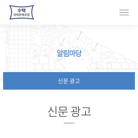
본
문
바
로
가
기
알림마당
신문 광고
신문 광고