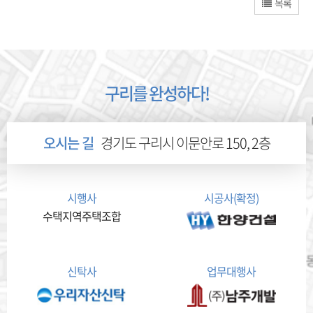
목록
구리를 완성하다!
오시는 길
경기도 구리시 이문안로 150, 2층
시행사
시공사(확정)
수택지역주택조합
신탁사
업무대행사