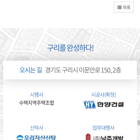
목록
구리를 완성하다!
오시는 길
경기도 구리시 이문안로 150, 2층
시행사
시공사(확정)
수택지역주택조합
신탁사
업무대행사