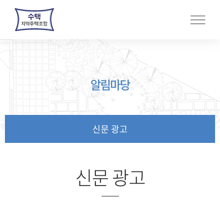
본
문
바
로
가
기
알림마당
신문 광고
신문 광고