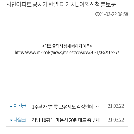
서민아파트 공시가 반발 더 거세...이의신청 불보듯
21-03-22 08:58
<링크 클릭시 상세 페이지 이동>
https://www.mk.co.kr/news/realestate/view/2021/03/250997/
이전글
21.03.22
1주택자 '분통' 보유세도 걱정인데 건보료까지 덮친다
다음글
21.03.22
강남 10평대 마용성 20평대도 종부세