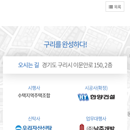
목록
구리를 완성하다!
오시는 길
경기도 구리시 이문안로 150, 2층
시행사
시공사(확정)
수택지역주택조합
신탁사
업무대행사