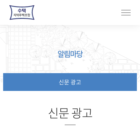
본
문
바
로
가
기
알림마당
신문 광고
신문 광고