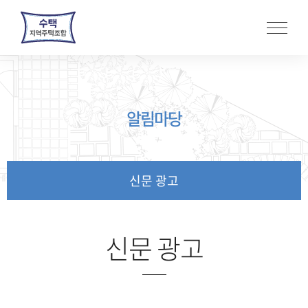
본
문
바
로
가
기
알림마당
신문 광고
신문 광고