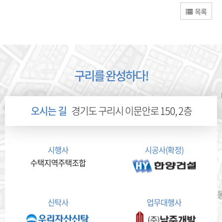
목록
구리를 완성하다!
오시는 길
경기도 구리시 이문안로 150, 2층
시행사
시공사(확정)
수택지역주택조합
신탁사
업무대행사