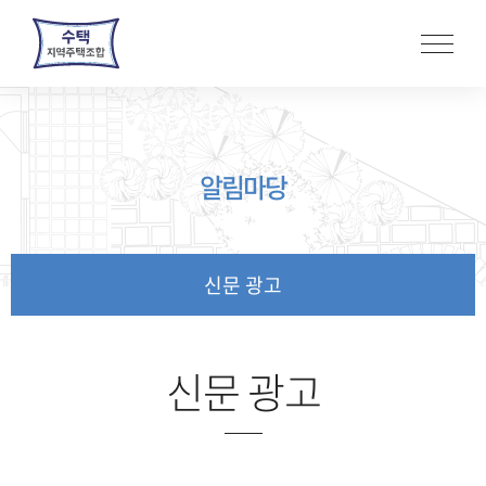
본
문
바
로
가
기
알림마당
신문 광고
신문 광고