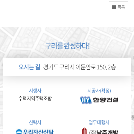
목록
구리를 완성하다!
오시는 길
경기도 구리시 이문안로 150, 2층
시행사
시공사(확정)
수택지역주택조합
신탁사
업무대행사