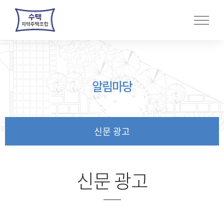
본
문
바
로
가
기
알림마당
신문 광고
신문 광고