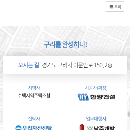
목록
구리를 완성하다!
오시는 길
경기도 구리시 이문안로 150, 2층
시행사
시공사(확정)
수택지역주택조합
신탁사
업무대행사