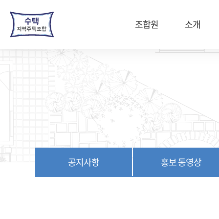
본
문
조합원
소개
바
로
가
기
공지사항
홍보 동영상