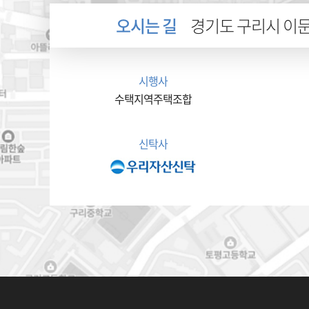
오시는 길
경기도 구리시 이문안
시행사
수택지역주택조합
신탁사