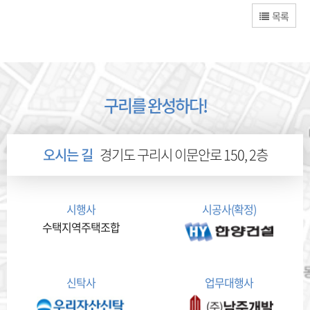
목록
구리를 완성하다!
오시는 길
경기도 구리시 이문안로 150, 2층
시행사
시공사(확정)
수택지역주택조합
신탁사
업무대행사