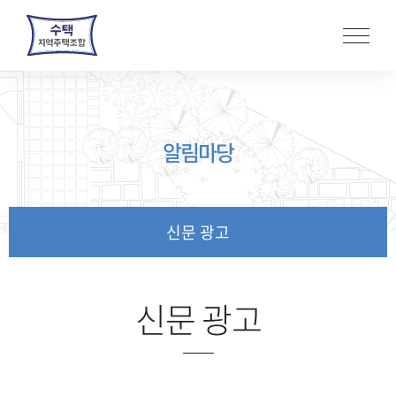
본
문
바
로
가
기
알림마당
신문 광고
신문 광고