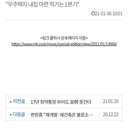
"무주택자 내집 마련 적기는 1분기"
21-01-06 10:01
<링크 클릭시 상세 페이지 이동>
https://www.mk.co.kr/news/special-edition/view/2021/01/13068/
이전글
21.01.20
17년 청약통장 부어도 30평 못간다
다음글
20.12.22
변창흠 "재개발·재건축은 불로소득…시세차익 환수"