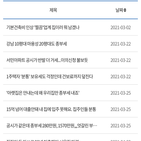
제목
날짜
기본건축비 인상 '찔끔'업계 집이러 뭐 남겠나
2021-03-02
강남 10평대 마용성 20평대도 종부세
2021-03-22
서민아파트 공시가 반발 더 거세...이의신청 불보듯
2021-03-22
1주택자 '분통' 보유세도 걱정인데 건보료까지 덮친다
2021-03-22
'아랫집은 안내는데 왜 우리집만 종부세 내죠'
2021-03-25
15억 넘어 대출안돼 내 집에 입주 못해요. 집주인들 분통
2021-03-25
공시가 같은데 종부세 280만원, 1570만원,,,엇갈린 부부 공동소유 희비
2021-03-25