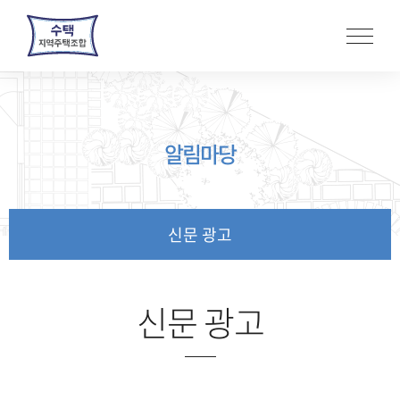
본
문
바
로
가
기
알림마당
신문 광고
신문 광고